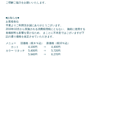
ご理解ご協力をお願いいたします。
■お知らせ■
お客様各位
平素よりご利用頂き誠にありがとうございます。
2019年10月から実施される消費税増税にともない、 施術に使用する
各種材料も影響を受けるため、 まことに不本意ではございますが下
記の通り価格を改定させていただきます。
メニュー 旧価格（税８％込） 新価格（税10％込）
カット 4,100円 ⇒ 4,400円
カラー リタッチ 5,400円 ⇒ 5,720円
5,940円 ⇒ 6,270円
パーマ 5,940円 ⇒ 6,270円
その他のメニューに関しましても同様に改定させていただきます。
【適用開始日】 2019年10月1日
お客様へのご負担となり申し訳ございません。 今後ともお客様にご
満足いただけるよう より一層の技術やサービスの向上に努めてまい
ります。 ご理解頂きますようお願い申し上げます。 改定料金につい
てご不明な点などございましたら、 お問合せください。
今後ともよろしくお願いいたします。
2019年9月 Sen Hair Salon
髙橋 慶次