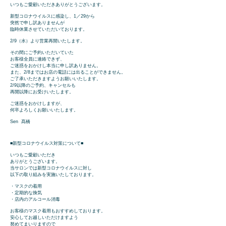
いつもご愛顧いただきありがとうございます。
新型コロナウイルスに感染し、1／29から
突然で申し訳ありませんが
臨時休業させていただいております。
2/9（水）より営業再開いたします。
その間にご予約いただいていた
お客様全員に連絡できず、
ご迷惑をおかけし本当に申し訳ありません。
また、2/8までは
お店の電話には出ることができません。
ご了承いただきますようお願いいたします。
2/9以降のご予約、
キャンセルも
再開以降
にお受けいたします。
​ご迷惑をおかけしますが、
何卒よろしくお願いいたします。
Sen 髙橋
■新型コロナウイルス対策について■
いつもご愛顧いただき
ありがとうございます。
当サロンでは新型コロナウイルスに対し
以下の取り組みを実施いたしております。
・マスクの着用
・定期的な換気
・店内のアルコール消毒
お客様のマスク着用もおすすめしております。
安心してお越しいただけますよう
努めてまいりますので